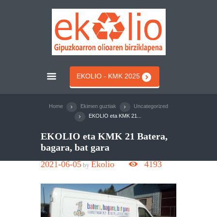
EKOLIO - KMK 2025
Home
Ekimen guztiak
Uncategorized
EKOLIO eta KMK 21...
EKOLIO eta KMK 21 Batera,
bagara, bat gara
2021-06-05
Ekolio
4193
by