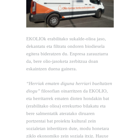
EKOLIOk erabilitako sukalde-olioa jaso,
dekantatu eta filtratu ondoren biodiesela
egitera bideratzen du. Enpresa zarauztarra
da, bere olio-jasoketa zerbitzua doan
eskaintzen duena gainera.
“Herriak ematen diguna herriari bueltatzen
diogu”
filosofian oinarritzen da EKOLIO,
eta herritarrek ematen dioten hondakin bat
(erabilitako olioa) errekurtso bilakatu eta
bere salmentatik ateratako diruaren
portzentai bat proiektu kultural zein
sozialetan inbertitzen dute, modu honetara
ziklo ekonomiko zein soziala itxiz. Hauxe