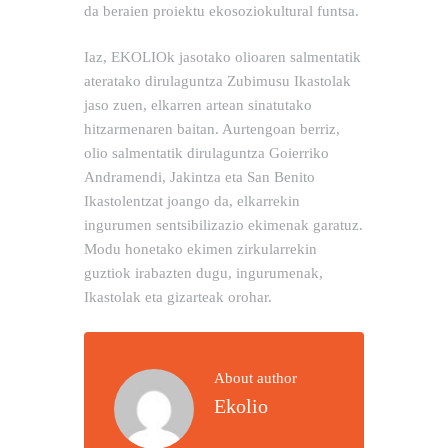
da beraien proiektu ekosoziokultural funtsa.
Iaz, EKOLIOk jasotako olioaren salmentatik
ateratako dirulaguntza Zubimusu Ikastolak
jaso zuen, elkarren artean sinatutako
hitzarmenaren baitan. Aurtengoan berriz,
olio salmentatik dirulaguntza Goierriko
Andramendi, Jakintza eta San Benito
Ikastolentzat joango da, elkarrekin
ingurumen sentsibilizazio ekimenak garatuz.
Modu honetako ekimen zirkularrekin
guztiok irabazten dugu, ingurumenak,
Ikastolak eta gizarteak orohar.
About author
Ekolio