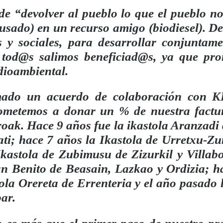
 de “devolver al pueblo lo que el pueblo 
 usado) en un recurso amigo (biodiesel). D
s y sociales, para desarrollar conjuntamen
 tod@s salimos beneficiad@s, ya que pr
dioambiental.
irmado un acuerdo de colaboración con
ometemos a donar un % de nuestra factur
roak. Hace 9 años fue la ikastola Aranzadi
ati; hace 7 años la Ikastola de Urretxu-
Ikastola de Zubimusu de Zizurkil y Villab
n Benito de Beasain, Lazkao y Ordizia; 
tola Orereta de Errenteria y el año pasado l
bar.