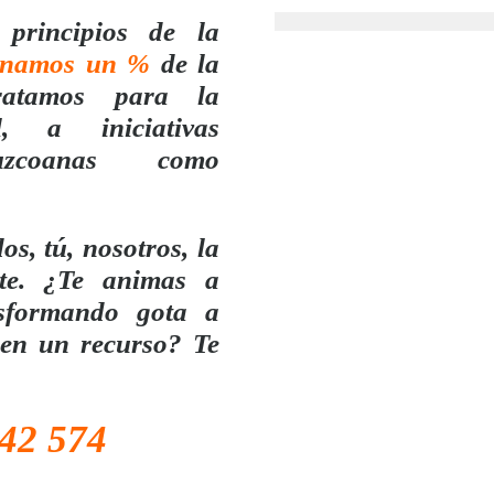
principios de la
onamos un %
de la
ratamos para la
l, a iniciativas
ipuzcoanas como
s, tú, nosotros, la
te. ¿Te animas a
sformando gota a
 en un recurso? Te
42 574