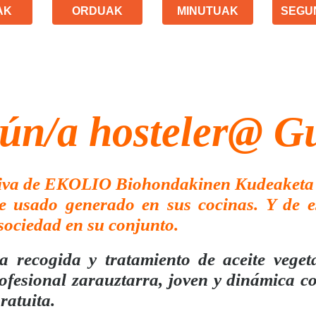
AK
ORDUAK
MINUTUAK
SEGU
gún/a hosteler@ 
iciativa de EKOLIO Biohondakinen Kudeaket
te usado generado en sus cocinas. Y de e
sociedad en su conjunto.
recogida y tratamiento de aceite vegeta
fesional zarauztarra, joven y dinámica co
ratuita.