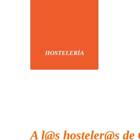
HOSTELERÍA
A l@s hosteler@s de