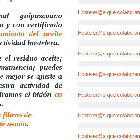
Hosteler@s que colabora
nal guipuzcoano
o y con certificado
amiento del aceite
Hosteler@s que colabora
ctividad hostelera.
Hosteler@s que colabor
e el residuo aceite;
manencia; puedes
Hosteler@s que colabora
 mejor se ajuste a
stra actividad de
tiramos el bidón
en
Hosteler@s que colabor
.
 filtros de
Hosteler@s que colabora
te usado
.
Hosteler@s que colabor