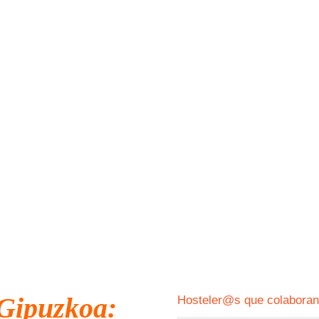
 Gipuzkoa:
Hosteler@s que colabora