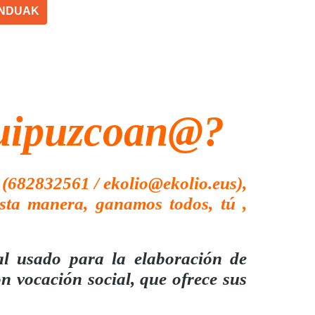
NDUAK
Guipuzcoan@?
a (682832561 /
ekolio@ekolio.eus
),
sta manera, ganamos todos, tú ,
l usado para la elaboración de
n vocación social, que ofrece sus