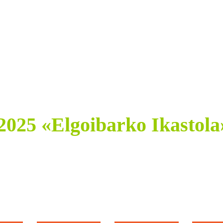
Z TANTA» KILOMETRO
025 «Elgoibarko Ikastola
:
:
: